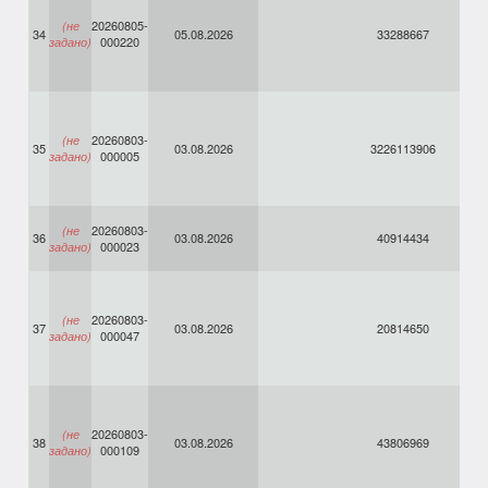
20260805-
(не
34
05.08.2026
33288667
000220
задано)
20260803-
(не
35
03.08.2026
3226113906
000005
задано)
20260803-
(не
36
03.08.2026
40914434
000023
задано)
20260803-
(не
37
03.08.2026
20814650
000047
задано)
20260803-
(не
38
03.08.2026
43806969
000109
задано)