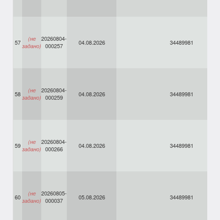
20260804-
(не
57
04.08.2026
34489981
000257
задано)
20260804-
(не
58
04.08.2026
34489981
000259
задано)
20260804-
(не
59
04.08.2026
34489981
000266
задано)
20260805-
(не
60
05.08.2026
34489981
000037
задано)