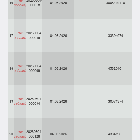
20260804-
(не
16
04.08.2026
3008419410
000018
задано)
20260804-
(не
17
04.08.2026
33394976
000049
задано)
20260804-
(не
18
04.08.2026
45820461
000069
задано)
20260804-
(не
19
04.08.2026
30071374
000094
задано)
20260804-
(не
20
04.08.2026
43841961
000128
задано)