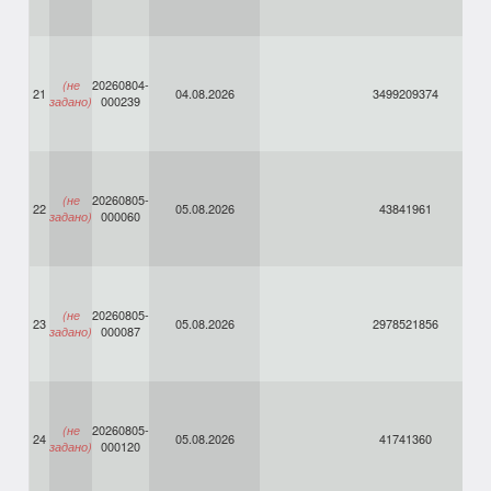
20260804-
(не
21
04.08.2026
3499209374
000239
задано)
20260805-
(не
22
05.08.2026
43841961
000060
задано)
20260805-
(не
23
05.08.2026
2978521856
000087
задано)
20260805-
(не
24
05.08.2026
41741360
000120
задано)